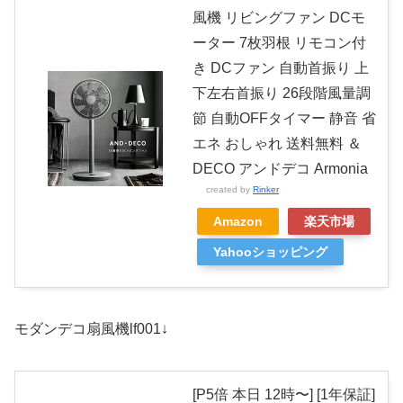
風機 リビングファン DCモ
ーター 7枚羽根 リモコン付
き DCファン 自動首振り 上
下左右首振り 26段階風量調
節 自動OFFタイマー 静音 省
エネ おしゃれ 送料無料 ＆
DECO アンドデコ Armonia
created by
Rinker
Amazon
楽天市場
Yahooショッピング
モダンデコ扇風機lf001↓
[P5倍 本日 12時〜] [1年保証]