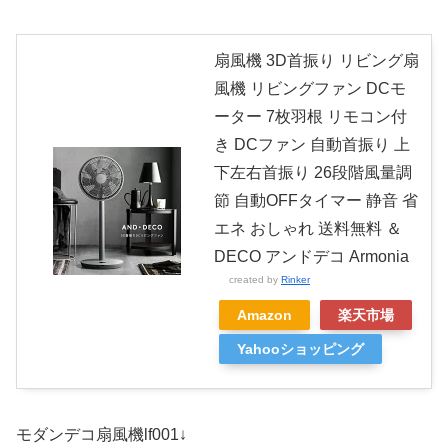
扇風機 3D首振り リビング扇
風機 リビングファン DCモ
ーター 7枚羽根 リモコン付
き DCファン 自動首振り 上
下左右首振り 26段階風量調
節 自動OFFタイマー 静音 省
エネ おしゃれ 送料無料 ＆
DECO アンドデコ Armonia
created by
Rinker
Amazon
楽天市場
Yahooショッピング
モダンデコ扇風機lf001↓