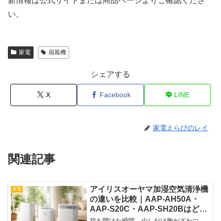
新情報は公式サイトまたは商品ページよりご確認くださ
い。
家電
扇風機
シェアする
X
Facebook
LINE
家電えらびのレイ
関連記事
アイリスオーヤマ加湿空気清浄機
家電
の違いを比較｜AAP-AH50A・
AAP-S20C・AAP-SH20Bはどれ
を選ぶ？
箱を開けた瞬間、少しだけ胸がざわつ