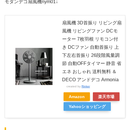
モダンデコ扇風機nym01↓
扇風機 3D首振り リビング扇
風機 リビングファン DCモ
ーター 7枚羽根 リモコン付
き DCファン 自動首振り 上
下左右首振り 26段階風量調
節 自動OFFタイマー 静音 省
エネ おしゃれ 送料無料 ＆
DECO アンドデコ Armonia
created by
Rinker
Amazon
楽天市場
Yahooショッピング