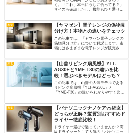
く。「これ、本当にうちに合ってる？」
サイズも確認したし、機能もひと通り見
た。それでも、使い始めてから静かに積
み重なる違和感。水の補給が思ったより
多い。置いた場所に、どこかしっくりこ
【ヤマゼン】電子レンジの偽物見
家電
ない。気づけば、手が伸びな...
分け方！本物との違いをチェック
この記事では、「ヤマゼン電子レンジの
偽物見分け方」について解説します。市
場にはさまざまな電子レンジが販売され
ていますが、中にはヤマゼン製を装った
偽物も存在するようです。正規品と偽物
を見分けるポイントを知っておけば、間
【山善リビング扇風機】YLT-
家電
違って購入するリスクを減...
AG30EとYME-T30の違いを比
較！選ぶべきモデルはどっち？
この記事では、山善の人気モデルである
リビング扇風機「YLT-AG30E」と
「YME-T30」の違いをわかりやすく比較
して紹介します。どちらもシンプルで使
いやすい設計が魅力の扇風機ですが、実
際に選ぶとなると何を基準に決めればよ
【パナソニックナノケアvs絹女】
家電
いのか迷うところ...
どっちが正解？髪質別おすすめド
ライヤー徹底比較！
ドライヤー選びで迷っていませんか？高
級ドライヤーとして人気の「パナソニッ