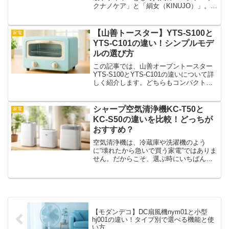
クナノケア」と「絹女（KINUJO）」。ど
ちらも魅力的ですが、まったく異なる個
性を持つドライヤーです。この記事で
は、違いをわかりやすく解説し、どんな
【山善トースター】YTS-S100と
家電
人におすすめなのかを紹介しています。
YTS-C101の違い！シンプルモデ
ルの選び方
この記事では、山善オーブントースター
YTS-S100とYTS-C101の違いについて詳
しく紹介します。どちらもコンパクトな2
枚焼きトースターで、価格も手頃。見た
目もよく似ていますが、機能面では明確
な差があります。「どっちを選べばいい
シャープ空気清浄機KC-T50と
家電
の？」と...
KC-S50の違いを比較！どっちが
おすすめ？
空気清浄機は、冷蔵庫や洗濯機のよう
に“壊れたから急いで買う家電”ではありま
せん。だからこそ、選ぶ時にいちばん迷
いやすい家電でもあります。特にKC-T50
とKC-S50のように、型番がよく似たモデ
ルは、「結局どっちでも同じに見え
る…」と感じや...
【モダンデコ】DC扇風機nym01と小型
hj001の違い！タイプ別で選べる機能と使
い方