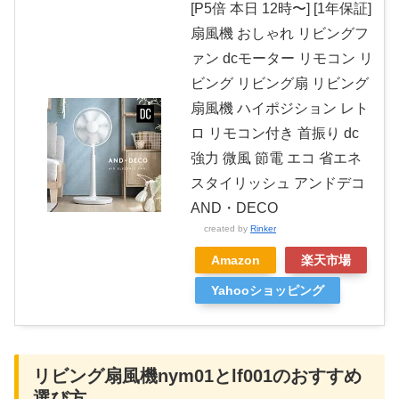
[P5倍 本日 12時〜] [1年保証]
扇風機 おしゃれ リビングフ
ァン dcモーター リモコン リ
ビング リビング扇 リビング
扇風機 ハイポジション レト
ロ リモコン付き 首振り dc
強力 微風 節電 エコ 省エネ
スタイリッシュ アンドデコ
AND・DECO
created by
Rinker
Amazon
楽天市場
Yahooショッピング
リビング扇風機nym01とlf001のおすすめ
選び方