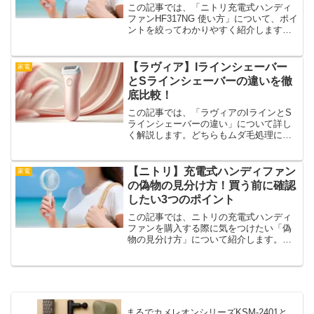
この記事では、「ニトリ充電式ハンディ
ファンHF317NG 使い方」について、ポイ
ントを絞ってわかりやすく紹介します。
電源の操作や充電方法といった基本か
ら、コンパクトな形状を活かした使い道
まで、幅広くまとめています。シンプル
【ラヴィア】Iラインシェーバー
家電
な構造ながらも、工...
とSラインシェーバーの違いを徹
底比較！
この記事では、「ラヴィアのIラインとS
ラインシェーバーの違い」について詳し
く解説します。どちらもムダ毛処理に役
立つシェーバーですが、使用する部位や
機能に違いがあります。それぞれの特徴
を比較しながら、自分にぴったりのシェ
【ニトリ】充電式ハンディファン
家電
ーバーを選ぶポイントを...
の偽物の見分け方！買う前に確認
したい3つのポイント
この記事では、ニトリの充電式ハンディ
ファンを購入する際に気をつけたい「偽
物の見分け方」について紹介します。最
近では、見た目がそっくりな模倣品も流
通しており、知らずに選んでしまうケー
スも少なくありません。そこで本記事で
は、実際の製品と比較しな...
まるでカメレオンシリーズKSM-2401と