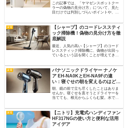
この記事では、「ヤマゼンスポットクー
ラーの偽物の見分け方」について、見た
目だけでは判別しづらいポイントや、意
外と知られていない判断基準を紹介しま
す。ネット通販などでの購入が増えるな
か、「あれ？これ本物？」と思うような
【シャープ】のコードレススティ
家電
商品に出くわすことも珍し...
ック掃除機！偽物の見分け方を徹
底解説
最近、人気の高い【シャープ】のコード
レススティック掃除機に、偽物が出回っ
ているという話を聞くことが増えてきま
した。見た目はそっくりでも、性能がま
ったく違うものを買ってしまったら、掃
除がうまくできないだけでなく、思わぬ
パナソニックドライヤー ナノケ
家電
トラブルにもなりかねませ...
ア EH-NA0KとEH-NA9Fの違
い：寝ぐせの朝を変えるのはどっ
ち？
朝、鏡の前で立ち尽くしたことはありま
せんか。寝ぐせを直そうとドライヤーを
当てても、根元からふくらむ髪。水で濡
らしても、時間だけが過ぎていく。そん
な“朝の格闘”に、静かに終止符を打とうと
する2台──パナソニック ナノケア EH-
【ニトリ】充電式ハンディファン
家電
NA0KとEH...
HF317NGの使い方と便利な活用
アイデア