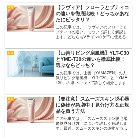
【ラヴィア】フローラとプティコ
家電
の違いを徹底比較！どっちがあな
たにピッタリ？
この記事では、「ラヴィアのフローラと
プティコの違い」について詳しく解説し
ます。どちらもVラインのケアに使えるヒ
ートカッターですが、それぞれ特徴が異
なります。「どっちを選べばいいの？」
と悩んでいる方のために、用途や特徴を
【山善リビング扇風機】YLT-C30
家電
比較しながら最適な選び...
とYME-T30の違いを徹底比較！
選ぶならどっち？
この記事では、山善（YAMAZEN）の人
気リビング扇風機「YLT-C30」と「YME-
T30」の違いについて詳しく紹介します。
どちらもシンプルな押しボタン式で使い
やすいモデルですが、細かな仕様や設計
には違いがあります。迷っている人が
【要注意】スムーズスキン脱毛器
家電
「これな...
に偽物が急増中！見分け方＆正規
品を買う方法
この記事では、「スムーズスキン脱毛器
偽物見分け方」について詳しく解説しま
す。最近、スムーズスキンの偽物が市場
に出回っており、見た目が本物とそっく