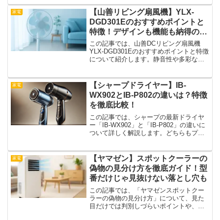
りなものも増えています。価格の安さに
惹かれて購入したら、効果がなかったと
【山善リビング扇風機】YLX-
家電
いうケースもあるようです...
DGD301Eのおすすめポイントと
特徴！デザインも機能も納得の1
台
この記事では、山善DCリビング扇風機
YLX-DGD301Eのおすすめポイントと特徴
について紹介します。静音性や多彩な風
量調節、使いやすい操作性など、注目の
機能が詰まったこのモデルは、毎日の暮
らしをより快適にしてくれます。インテ
【シャープドライヤー】IB-
家電
リアに映えるデ...
WX902とIB-P802の違いは？特徴
を徹底比較！
この記事では、シャープの最新ドライヤ
ー「IB-WX902」と「IB-P802」の違いに
ついて詳しく解説します。どちらもプラ
ズマクラスターを搭載し、速乾性能とヘ
アケア機能に優れていますが、風の質や
モードの違いなど、それぞれに特徴があ
【ヤマゼン】スポットクーラーの
家電
ります。ど...
偽物の見分け方を徹底ガイド！型
番だけじゃ見抜けない落とし穴も
この記事では、「ヤマゼンスポットクー
ラーの偽物の見分け方」について、見た
目だけでは判別しづらいポイントや、意
外と知られていない判断基準を紹介しま