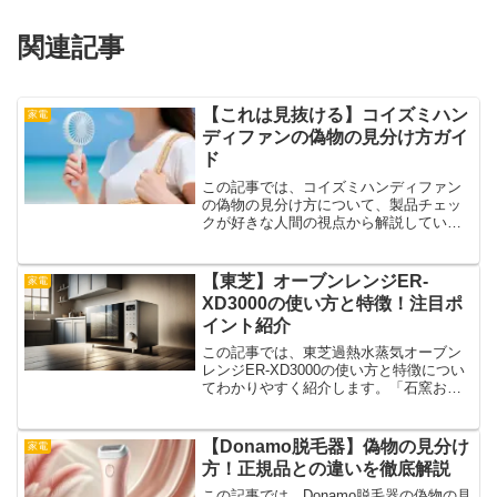
関連記事
【これは見抜ける】コイズミハン
家電
ディファンの偽物の見分け方ガイ
ド
この記事では、コイズミハンディファン
の偽物の見分け方について、製品チェッ
クが好きな人間の視点から解説していき
ます。見た目が似ているだけに、気づか
ずに手に取ってしまいそうな製品も出回
っています。そんな中で「これは本物か
【東芝】オーブンレンジER-
家電
な？」と疑問を持った時に...
XD3000の使い方と特徴！注目ポ
イント紹介
この記事では、東芝過熱水蒸気オーブン
レンジER-XD3000の使い方と特徴につい
てわかりやすく紹介します。「石窯おま
かせ焼き」や300℃の高火力オーブンな
ど、機能が満載のこのモデル。料理をも
っと自由に楽しみたい人にぴったりの一
【Donamo脱毛器】偽物の見分け
家電
台です。使い勝...
方！正規品との違いを徹底解説
この記事では、Donamo脱毛器の偽物の見