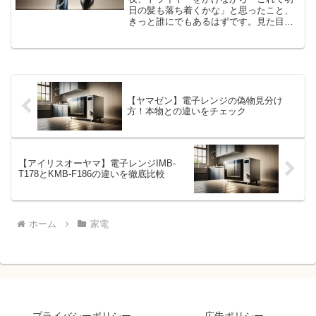
日の髪も落ち着くかな」と思ったこと、
きっと誰にでもあるはずです。見た目が
そっくりなモデルが並ぶ中で、「何が違
うんだろう？」と検索を重ねるうちに、
選ぶほどに迷ってしまう——そんな経験
はありませんか。今回取り...
【ヤマゼン】電子レンジの偽物見分け
方！本物との違いをチェック
【アイリスオーヤマ】電子レンジIMB-
T178とKMB-F186の違いを徹底比較
ホーム
家電
プライバシーポリシー
広告ポリシー