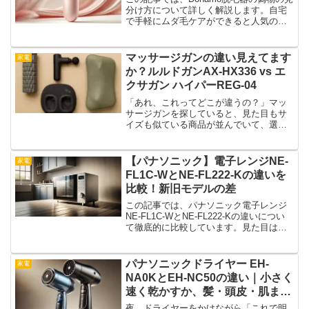
分け方について詳しく解説します。自宅
で手軽にムダ毛ケアができると人気の
Donamo脱毛器ですが、ネット通販では偽
物が出回っているという話もあります。
見た目は本物そっくりでも、機能が劣っ
マッサージガンの違い見えてます
家電
ていたり、すぐ...
か？ルルドガンAX-HX336 vs エ
クサガン ハイパーREG-04
「あれ、これってどこが違うの？」マッ
サージガンを探していると、見た目もサ
イズも似ている商品が並んでいて、選び
方に迷ってしまうことってありません
か？今回取り上げるのは、ルルドガン プ
ラスアーム AX-HX336とドクターエア エ
【パナソニック】電子レンジNE-
家電
クサガン ハイ...
FL1C-WとNE-FL222-Kの違いを
比較！新旧モデルの差
この記事では、パナソニック電子レンジ
NE-FL1C-WとNE-FL222-Kの違いについ
て徹底的に比較しています。見た目はそ
っくりでも、中身には意外な違いがある
この2機種。どちらが自分に合っている
か、気になるポイントを中心にわかりや
パナソニックドライヤー EH-
家電
すく紹介...
NA0KとEH-NC50の違い｜小さく
速く乾かすか、髪・頭皮・肌まで
整えるか
夜、ドライヤーをかけながら「これで明