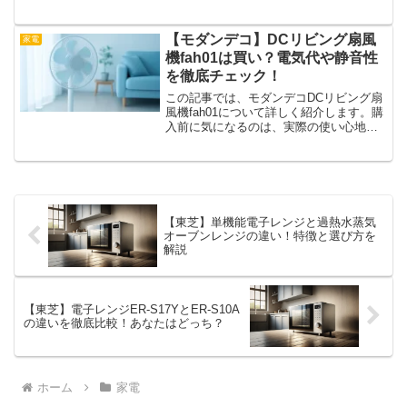
空気清浄扇風機TP07に興味を持っている
人に向けて、その特徴や使い勝手、フィ
ルター交換の方法、気になる音や風量、
【モダンデコ】DCリビング扇風
家電
そして他モデルと...
機fah01は買い？電気代や静音性
を徹底チェック！
この記事では、モダンデコDCリビング扇
風機fah01について詳しく紹介します。購
入前に気になるのは、実際の使い心地や
電気代、静音性、そして他のモデルとの
違いではないでしょうか。デザイン性だ
けでなく、性能面もしっかりチェックし
たい方に向けて、...
【東芝】単機能電子レンジと過熱水蒸気
オーブンレンジの違い！特徴と選び方を
解説
【東芝】電子レンジER-S17YとER-S10A
の違いを徹底比較！あなたはどっち？
ホーム
家電