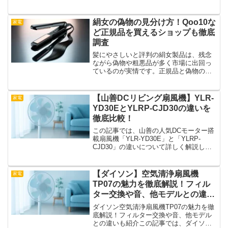
ム構造による本格調理から、お手入れの
しやすさ、設置スペースの特徴まで、購
入前に知っておきたいポイントを網羅し
絹女の偽物の見分け方！Qoo10な
家電
ています。これか...
ど正規品を買えるショップも徹底
調査
髪にやさしいと評判の絹女製品は、残念
ながら偽物や粗悪品が多く市場に出回っ
ているのが実情です。正規品と偽物の見
分け方を徹底解説し、さらに正規販売店
や、購入時のチェックポイントも紹介し
ます。
【山善DCリビング扇風機】YLR-
家電
YD30EとYLRP-CJD30の違いを
徹底比較！
この記事では、山善の人気DCモーター搭
載扇風機「YLR-YD30E」と「YLRP-
CJD30」の違いについて詳しく解説しま
す。どちらも省エネ・静音性に優れたモ
デルですが、細かい機能や対応シーンに
違いがあるため、用途に合わせた選び方
【ダイソン】空気清浄扇風機
家電
が重要です...
TP07の魅力を徹底解説！フィル
ター交換や音、他モデルとの違い
も紹介
ダイソン空気清浄扇風機TP07の魅力を徹
底解説！フィルター交換や音、他モデル
との違いも紹介この記事では、ダイソン