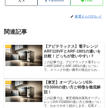
X
Facebook
LINE
家電えらびのレイ
関連記事
【アビテラックス】電子レンジ
家電
ARF118VFとARF-1801の違いを
比較！どっちが使いやすい？
この記事では、アビテラックス電子レン
ジARF118VFとARF-1801の違いについ
て、スペックや使い勝手の視点からわか
りやすく解説します。サイズや出力、機
能面の細かな違いから、それぞれのモデ
ルがどんな人に合っているのかまで、し
【東芝】オーブンレンジER-
家電
っかり比較し...
YD3000の使い方と特徴を徹底解
説！
この記事では、東芝過熱水蒸気オーブン
レンジER-YD3000の使い方と特徴につい
て、わかりやすく紹介します。石窯ドー