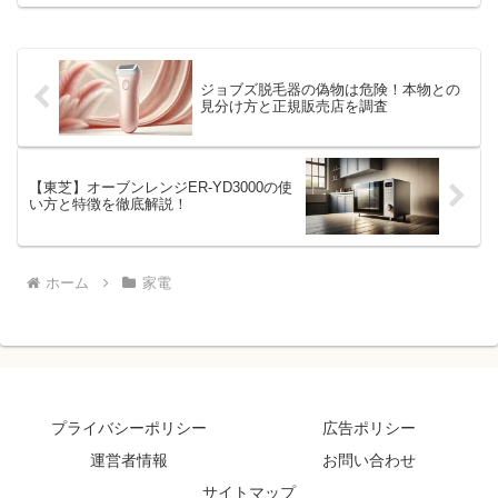
に買い足すのはどれだった？」炭酸水メ
ーカーは、どれも同じように見えます。
けれど長く使っていると、...
ジョブズ脱毛器の偽物は危険！本物との
見分け方と正規販売店を調査
【東芝】オーブンレンジER-YD3000の使
い方と特徴を徹底解説！
ホーム
家電
プライバシーポリシー
広告ポリシー
運営者情報
お問い合わせ
サイトマップ