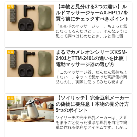
【本物と見分ける3つの違い】ル
家電
ルドマッサージャーAX-HP117を
買う前にチェックすべきポイント
「ルルドのマッサージャー、ちょっと気
になってるんだけど……」そんなふうに
思って調べはじめたとき、ふと目に留ま
った商品画像。似ているのに、値段も微
妙に違う。レビューも評価もバラバラ。
「えっ、これって本物なの？」と、モヤ
まるでカメレオンシリーズKSM-
家電
モヤし始めた人も多いので...
2401とTTM-2401の違いを比較｜
電動マッサージ器の選び方
「このマッサージ器、ぜんぜん気持ちよ
くない…」ネットで見かけた高評価の商
品なのに、実際に使ってみたら硬すぎた
り重すぎたり。買ったはいいけれど、結
局ほこりをかぶってしまった経験、思い
当たる方も多いかもしれません。電動マ
【ソイリッチ】完全豆乳メーカー
家電
ッサージ器は、数値や機能...
の偽物に要注意！本物の見分け方
5つのポイント
ソイリッチの完全豆乳メーカーは、大豆
をまるごと使った濃厚な豆乳を自宅で簡
単に作れる便利なアイテムです。しか
し、人気が高まるにつれて、類似品や偽