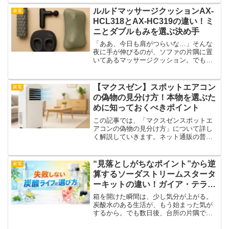
物が出回っているという話もあります。
本物を手に入れるために、偽物の見分け
ルルドマッサージクッションAX-
家電
方や購入時の注意点を押さえ...
HCL318とAX-HC319の違い！ミ
ニとダブルもみを選ぶ決め手
「ああ、今日も肩がつらいな…」そんな
夜に手が伸びるのが、ソファの片隅に置
いてあるマッサージクッション。でも、
いざ買おうと思うと悩ましいのが、似た
ような型番が並んでいること。今回取り
上げるのは、アテックスの人気シリーズ
【マクスゼン】スポットエアコン
家電
「ルルドマッサージクッシ...
の偽物の見分け方！本物を選ぶた
めに知っておくべきポイント
この記事では、「マクスゼンスポットエ
アコンの偽物の見分け方」について詳し
く解説していきます。ネット通販の普及
とともに、見た目がそっくりな偽物も出
回るようになってきました。見分けが難
しいからこそ、ちょっとしたポイントを
“見落としがちなポイント”から逆
家電
押さえておけば、購入時の...
算するソーダストリームスタータ
ーキットの違い！ガイア・テラ・
イーテラ・アート・ソース パワ
箱を開けた瞬間は、少し気分が上がる。
ー・デュオ
炭酸水のある生活が、もう始まった気が
するから。でも数日後、台所の片隅で手
が止まる瞬間が来ます。「……これ、次