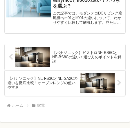
機nym01とlf001の違い！どっち
を選ぶ？
この記事では、モダンデコDCリビング扇
風機nym01とlf001の違いについて、わか
りやすく比較して解説します。見た目は
似ていても、それぞれにユニークな機能
と特徴が詰まっています。「どっちが自
分に合っているの？」と迷っているな
ら、この記事を...
【パナソニック】ビストロNE-BS6Cと
NE-BS8Cの違い！選び方のポイントを解
説
【パナソニック】NE-FS3CとNE-SA2Cの
違いを徹底比較！オーブンレンジの使い
やすさ
ホーム
家電