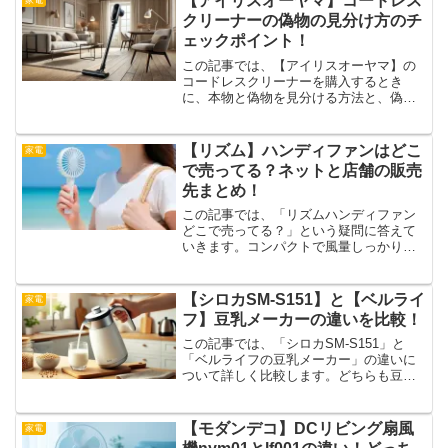
【アイリスオーヤマ】コードレス
家電
の？」と手が止まってしま...
クリーナーの偽物の見分け方のチ
ェックポイント！
この記事では、【アイリスオーヤマ】の
コードレスクリーナーを購入するとき
に、本物と偽物を見分ける方法と、偽物
を買わないためのポイントを詳しく解説
します。ネットで買い物をする機会が増
える中、本物そっくりな偽物も出回って
【リズム】ハンディファンはどこ
家電
います。特に、アイリスオー...
で売ってる？ネットと店舗の販売
先まとめ！
この記事では、「リズムハンディファン
どこで売ってる？」という疑問に答えて
いきます。コンパクトで風量しっかり、
使い勝手の良さが魅力のリズムハンディ
ファン。気になって探してみたけれど、
どこに売っているのか迷ったことはあり
【シロカSM-S151】と【ベルライ
家電
ませんか？ネット通販か...
フ】豆乳メーカーの違いを比較！
この記事では、「シロカSM-S151」と
「ベルライフの豆乳メーカー」の違いに
ついて詳しく比較します。どちらも豆乳
を作ることができる便利なキッチン家電
ですが、それぞれの特徴や機能には違い
があります。どんな人にどちらのモデル
【モダンデコ】DCリビング扇風
家電
が合っているのか、機...