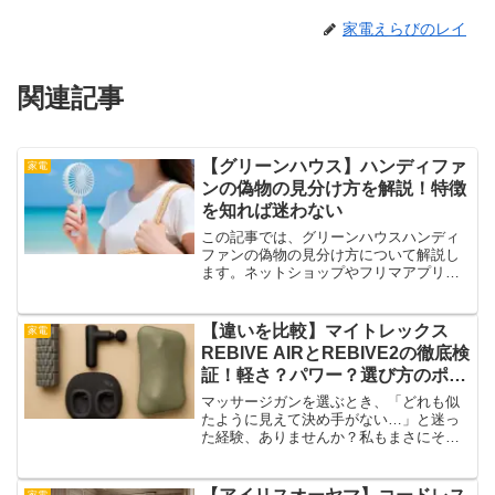
家電えらびのレイ
関連記事
【グリーンハウス】ハンディファ
家電
ンの偽物の見分け方を解説！特徴
を知れば迷わない
この記事では、グリーンハウスハンディ
ファンの偽物の見分け方について解説し
ます。ネットショップやフリマアプリで
見かける激安ハンディファン。中には本
物そっくりな偽物が紛れていることもあ
ります。「見た目じゃわからない」「パ
【違いを比較】マイトレックス
家電
ッケージも似ている」・・...
REBIVE AIRとREBIVE2の徹底検
証！軽さ？パワー？選び方のポイ
ント
マッサージガンを選ぶとき、「どれも似
たように見えて決め手がない…」と迷っ
た経験、ありませんか？私もまさにその
ひとりでした。肩こりや脚の重だるさを
スッキリさせたい。でも、いざ買うとな
ると種類が多すぎて、「結局どれがいい