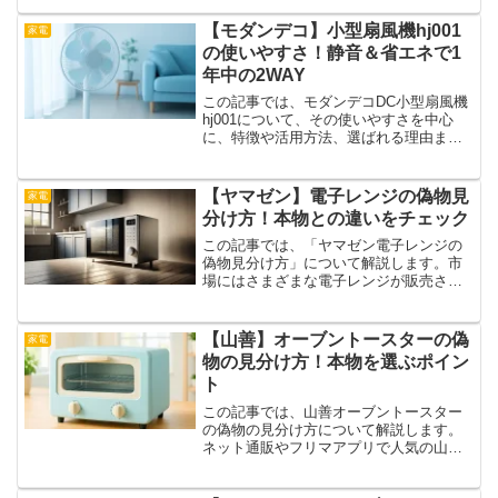
の？」「手入れは面倒じゃない？」とい
った疑問に応える内容を中心に構成して
【モダンデコ】小型扇風機hj001
家電
います。見た目だけで...
の使いやすさ！静音＆省エネで1
年中の2WAY
この記事では、モダンデコDC小型扇風機
hj001について、その使いやすさを中心
に、特徴や活用方法、選ばれる理由まで
詳しく紹介します。扇風機とサーキュレ
ーターを1台にまとめた2WAYタイプで、
DCモーターを搭載。省エネ性能や動作音
【ヤマゼン】電子レンジの偽物見
家電
の静かさにも...
分け方！本物との違いをチェック
この記事では、「ヤマゼン電子レンジの
偽物見分け方」について解説します。市
場にはさまざまな電子レンジが販売され
ていますが、中にはヤマゼン製を装った
偽物も存在するようです。正規品と偽物
を見分けるポイントを知っておけば、間
【山善】オーブントースターの偽
家電
違って購入するリスクを減...
物の見分け方！本物を選ぶポイン
ト
この記事では、山善オーブントースター
の偽物の見分け方について解説します。
ネット通販やフリマアプリで人気の山善
製品ですが、思わぬ偽物や類似品を手に
してしまうケースもあるようです。ここ