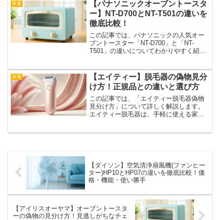
では、本物と偽物を見極めるためのチェ
【パナソニックオーブントースタ
家電
ックポイントや、購入時に...
ー】NT-D700とNT-T501の違いを
徹底比較！
この記事では、パナソニックの人気オー
ブントースター「NT-D700」と「NT-
T501」の違いについてわかりやすく紹介
します。見た目は似ていても、中身は結
構違うこの2台。それぞれの特徴を楽しく
比較しながら、自分にぴったりの一台を
【エイティー】脱毛器の偽物見分
家電
探すヒントを...
け方！正規品との違いと選び方
この記事では、「エイティー脱毛器偽物
見分け方」について詳しく解説します。
エイティー脱毛器は、手軽に使える家庭
用脱毛器として人気ですが、偽物も出回
っているのが現状です。正規品と偽物の
違いや、購入時に注意すべきポイントを
知り、後悔しない選び方を...
【ダイソン】空気清浄扇風機(ファンヒー
ター)HP10とHP07の違いを徹底比較！価
格・機能・使い勝手
【アイリスオーヤマ】オーブントースタ
ーの偽物の見分け方！見逃しがちなチェ