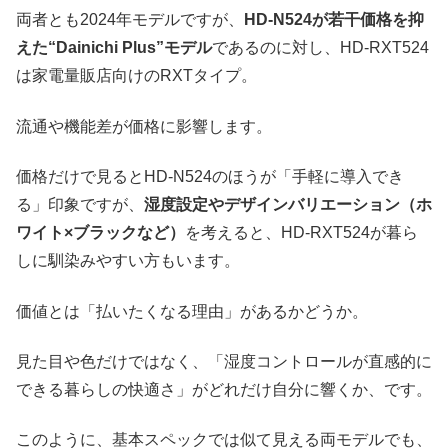
両者とも2024年モデルですが、
HD‑N524が若干価格を抑
えた“Dainichi Plus”モデル
であるのに対し、HD‑RXT524
は家電量販店向けのRXTタイプ。
流通や機能差が価格に影響します。
価格だけで見るとHD‑N524のほうが「手軽に導入でき
る」印象ですが、
湿度設定やデザインバリエーション（ホ
ワイト×ブラックなど）
を考えると、HD‑RXT524が暮ら
しに馴染みやすい方もいます。
価値とは「払いたくなる理由」があるかどうか。
見た目や色だけではなく、「湿度コントロールが直感的に
できる暮らしの快適さ」がどれだけ自分に響くか、です。
このように、基本スペックでは似て見える両モデルでも、