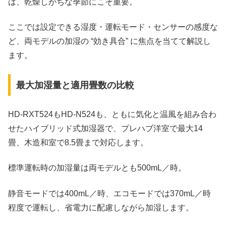
は、乾燥しがちな季節にこそ重要。
ここでは設定できる湿度・運転モード・センサーの感度な
ど、両モデルの加湿の “効き具合” に焦点を当てて解説し
ます。
最大加湿量と適用畳数の比較
HD‑RXT524もHD‑N524も、ともに気化と温風を組み合わ
せたハイブリッド式加湿器で、プレハブ洋室で最大14
畳、木造和室で8.5畳まで対応します。
標準運転時の加湿量は両モデルとも500mL／時。
静音モードでは400mL／時、エコモードでは370mL／時
程度で運転し、省電力に配慮しながら加湿します。