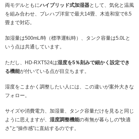
両モデルともに
ハイブリッド式加湿器
として、気化と温風
を組み合わせ、プレハブ洋室で最大14畳、木造和室で8.5
畳まで対応。
加湿量は500mL/時（標準運転時）、タンク容量は5.0Lと
いう点は共通しています。
ただし、HD‑RXT524は
湿度を5％刻みで細かく設定でき
る機能
が付いている点が目立ちます。
湿度をこまかく調整したい人には、この違いが案外大きな
フォロー。
サイズや消費電力、加湿量、タンク容量だけを見ると同じ
ように思えますが、
湿度調整機能
の有無が暮らしの“快適
さ”と“操作感”に直結するのです。