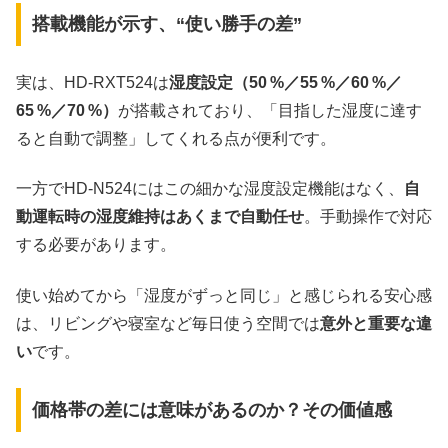
搭載機能が示す、“使い勝手の差”
実は、HD‑RXT524は
湿度設定（50 %／55 %／60 %／
65 %／70 %）
が搭載されており、「目指した湿度に達す
ると自動で調整」してくれる点が便利です。
一方でHD‑N524にはこの細かな湿度設定機能はなく、
自
動運転時の湿度維持はあくまで自動任せ
。手動操作で対応
する必要があります。
使い始めてから「湿度がずっと同じ」と感じられる安心感
は、リビングや寝室など毎日使う空間では
意外と重要な違
い
です。
価格帯の差には意味があるのか？その価値感