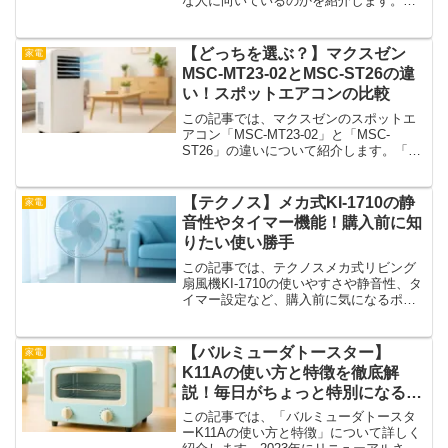
な人に向いているのかを紹介します。正
規品と偽物の違いを知っておくことで、
購入時の失敗を防ぐことができます。ま
た、実際の使用感をもとに、おすすめポ
【どっちを選ぶ？】マクスゼン
家電
イントも詳しくお伝えしま...
MSC-MT23-02とMSC-ST26の違
い！スポットエアコンの比較
この記事では、マクスゼンのスポットエ
アコン「MSC-MT23-02」と「MSC-
ST26」の違いについて紹介します。「ど
ちらが自分の使い方に合っているの
か？」と迷っている人に向けて、それぞ
れのスペックや特徴を比べながら、選び
【テクノス】メカ式KI-1710の静
家電
方のヒントをお届...
音性やタイマー機能！購入前に知
りたい使い勝手
この記事では、テクノスメカ式リビング
扇風機KI-1710の使いやすさや静音性、タ
イマー設定など、購入前に気になるポイ
ントを詳しく解説します。ボタン式でシ
ンプルな操作が特徴のこのモデル。けれ
ど「静かに使える？」「高さは調整でき
【バルミューダトースター】
家電
る？」「タイマー...
K11Aの使い方と特徴を徹底解
説！毎日がちょっと特別になる理
由
この記事では、「バルミューダトースタ
ーK11Aの使い方と特徴」について詳しく