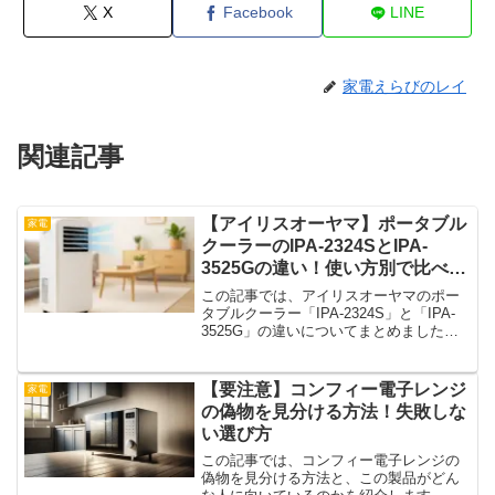
X
Facebook
LINE
家電えらびのレイ
関連記事
【アイリスオーヤマ】ポータブル
家電
クーラーのIPA-2324SとIPA-
3525Gの違い！使い方別で比べて
みた
この記事では、アイリスオーヤマのポー
タブルクーラー「IPA-2324S」と「IPA-
3525G」の違いについてまとめました。
どちらもコンセントにさすだけで使える
移動式クーラーですが、使ってみると
「ちょっと違うな」と感じるポイントが
【要注意】コンフィー電子レンジ
家電
いくつかあ...
の偽物を見分ける方法！失敗しな
い選び方
この記事では、コンフィー電子レンジの
偽物を見分ける方法と、この製品がどん