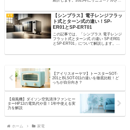
紹介します。2023年にリニューアルされ
たこのトースターは、パン好きにはたま
らない焼き上がりの美味しさと、おしゃ
れなデザインが魅力。使い方もシンプル
【シンプラス】電子レンジフラッ
家電
で、朝のルーティ...
ト式とターン式の違い！SP-
ER01とSP-ERT01
この記事では、「シンプラス 電子レンジ
フラット式とターン式 の違い SP-ER01
とSP-ERT01」について解説します。電
子レンジを選ぶとき、「フラット式」と
「ターンテーブル式」で迷うことはあり
ませんか？どちらも魅力がありますが、
使い勝手...
【アイリスオーヤマ】トースターSOT-
201とBLSOT-011の違いを徹底比較！ど
っちが自分向き？
【扇風機】ダイソン空気清浄ファンヒー
ターHP12の電気代や音！1年中使える実
力を解説
ホーム
家電