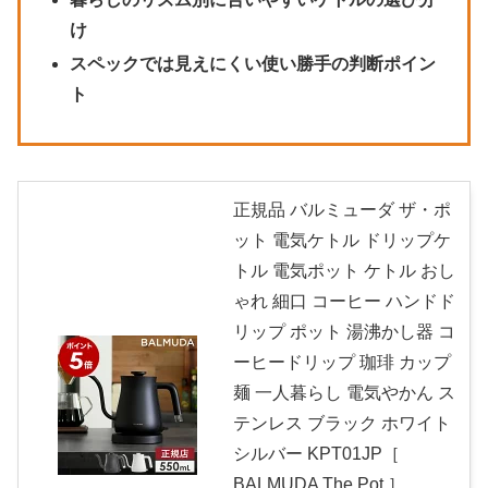
け
スペックでは見えにくい使い勝手の判断ポイン
ト
正規品 バルミューダ ザ・ポ
ット 電気ケトル ドリップケ
トル 電気ポット ケトル おし
ゃれ 細口 コーヒー ハンドド
リップ ポット 湯沸かし器 コ
ーヒードリップ 珈琲 カップ
麺 一人暮らし 電気やかん ス
テンレス ブラック ホワイト
シルバー KPT01JP［
BALMUDA The Pot ］