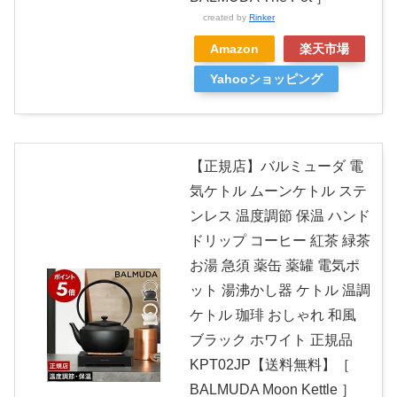
created by
Rinker
Amazon
楽天市場
Yahooショッピング
【正規店】バルミューダ 電
気ケトル ムーンケトル ステ
ンレス 温度調節 保温 ハンド
ドリップ コーヒー 紅茶 緑茶
お湯 急須 薬缶 薬罐 電気ポ
ット 湯沸かし器 ケトル 温調
ケトル 珈琲 おしゃれ 和風
ブラック ホワイト 正規品
KPT02JP【送料無料】［
BALMUDA Moon Kettle ］