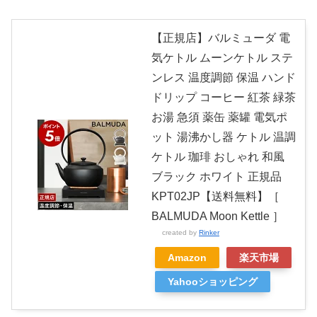
【正規店】バルミューダ 電
気ケトル ムーンケトル ステ
ンレス 温度調節 保温 ハンド
ドリップ コーヒー 紅茶 緑茶
お湯 急須 薬缶 薬罐 電気ポ
ット 湯沸かし器 ケトル 温調
ケトル 珈琲 おしゃれ 和風
ブラック ホワイト 正規品
KPT02JP【送料無料】［
BALMUDA Moon Kettle ］
created by
Rinker
Amazon
楽天市場
Yahooショッピング