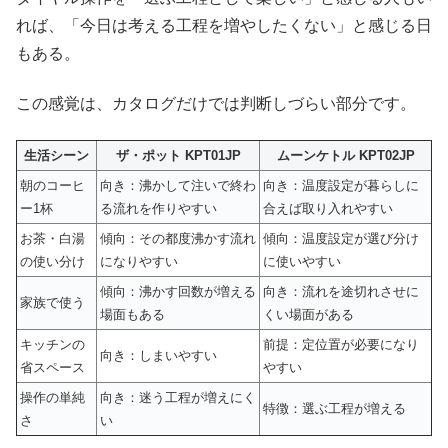
れば、「今日は考える工程を増やしたくない」と感じる日
もある。
この感覚は、カタログだけでは判断しづらい部分です。
生活シーン
ザ・ポット KPT01JP
ムーンケトル KPT02JP
朝のコーヒ
向き：沸かして注いで終わ
向き：温度設定が暮らしに
ー1杯
る流れを作りやすい
合えば取り入れやすい
お茶・白湯
傾向：その都度沸かす流れ
傾向：温度設定が選び分け
の使い分け
になりやすい
に使いやすい
傾向：沸かす回数が増える
向き：流れを途切れさせに
家族で使う
場面もある
くい場面がある
キッチンの
前提：定位置が必要になり
向き：しまいやすい
省スペース
やすい
操作の単純
向き：迷う工程が増えにく
特徴：選ぶ工程が増える
さ
い