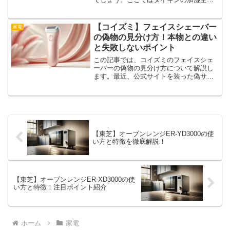
清浄機に偽物があるのか、見分け方や主
な機能、他社製品との違いを解説しま
す。
【コイズミ】フェイスシェーバー
家電
の偽物の見分け方！本物との違い
と失敗しないポイント
この記事では、コイズミのフェイスシェ
ーバーの偽物の見分け方について解説し
ます。最近、公式サイトを装った偽サイ
トや、コピー商品が出回っており、正規
品と偽物の違いが分からずに購入してし
まうケースも増えています。せっかくの
美容家電、安心して使える...
【東芝】オーブンレンジER-YD3000の使
い方と特徴を徹底解説！
【東芝】オーブンレンジER-XD3000の使
い方と特徴！注目ポイント紹介
ホーム
家電