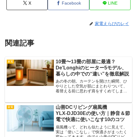
X
Facebook
LINE
家電えらびのレイ
関連記事
10畳〜13畳の部屋に最適？
家電
De’Longhiのヒーター5モデル、
暮らしの中での“違い”を徹底解説
あの冬の朝。カーテンを開けた瞬間、ひ
やりとした空気が肌にまとわりついて、
着替える前に思わず肩をすくめてしまう
──。暖房はつけているのに、足元だけ冷
たい──。窓際だけ温度が落ちる──。特
に10畳から13畳の部屋は、暖めているつ
山善DCリビング扇風機
家電
もりでも“どこか...
YLX‑DJD30Eの使い方｜静音＆節
電で快適に使いこなす10のコツ
扇風機って、どれも似たように見えて、
実は「使いこなし」で快適さがまったく
変わってきます。中でも山善のDCリビン