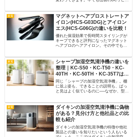
グ扇風機「YLX‑DJD30E」は、節電・静
音・風量調整の三拍子がそろった一台。
でも実際には、「リズム風って何？」
マグネットへアプロストレートア
家電
「静かって言うけ...
イロン(HCS-G03DG)とアイロン
エス(HCS-G06G)の違いを比較！
優れた保湿効果で長時間スタイリングが
キープできると評判になったマグネット
へアプロのヘアアイロン。その中でも
「ストレートアイロン(HCS-G03DG )」と
「ストレートアイロンエス(HCS-06G )」
について、製品の特徴やスペック、使用
シャープ加湿空気清浄機の違いを
家電
シーン別のおすすめ機種を紹介します。
整理｜KC-S50・KC-T50・KC-
40TH・KC-50TH・KC-35T7は何
が違う？
同じ「シャープの加湿空気清浄機」。棚
に並ぶ姿も、できることの説明も、ぱっ
と見はよく似ているのに──なぜか、型番
だけがやたらと細かく分かれている。KC-
S50、KC-T50、KC-40TH、KC-50TH、
KC-35T7。一つひとつを調べ始め...
ダイキンの加湿空気清浄機に偽物
家電
がある？見分け方と他社品との比
較も紹介
ダイキンの加湿空気清浄機の特徴や他社
製品との違いを知りたいという人もいる
でしょう。ここではダイキンの加湿空気