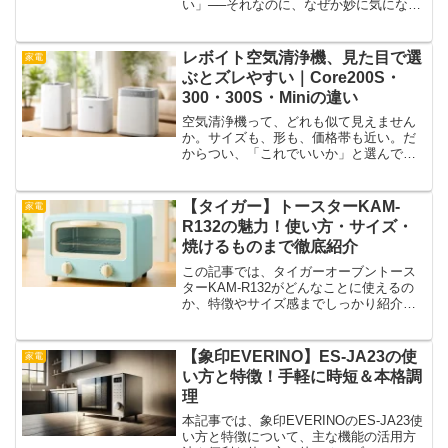
い」──それなのに、なぜか妙に気になる
この2機種。HD-C500GとHD-PN245、ど
ちらを選ぶべきか迷っているあなた。そ
の気持ち、よくわかります。私も初めて
レボイト空気清浄機、見た目で選
家電
この2つを...
ぶとズレやすい｜Core200S・
300・300S・Miniの違い
空気清浄機って、どれも似て見えません
か。サイズも、形も、価格帯も近い。だ
からつい、「これでいいか」と選んでし
まう。その気持ち、よくわかります。実
際、見た目だけでは違いが見えにくい設
計になっているものも多いです。ただ
【タイガー】トースターKAM-
家電
——空気の流れや広がりは、...
R132の魅力！使い方・サイズ・
焼けるものまで徹底紹介
この記事では、タイガーオーブントース
ターKAM-R132がどんなことに使えるの
か、特徴やサイズ感までしっかり紹介し
ます。パンを焼くだけじゃもったいな
い！と思わせてくれる多機能な一台。温
度調整やワイドな庫内など、意外と知ら
【象印EVERINO】ES-JA23の使
家電
れていない便利ポイン...
い方と特徴！手軽に時短＆本格調
理
本記事では、象印EVERINOのES-JA23使
い方と特徴について、主な機能の活用方