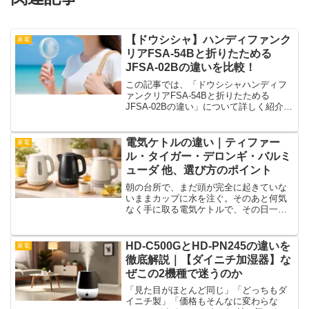
【ドウシシャ】ハンディファンク
家電
リアFSA-54Bと折りたためる
JFSA-02Bの違いを比較！
この記事では、「ドウシシャハンディフ
ァンクリアFSA-54Bと折りたためる
JFSA-02Bの違い」について詳しく紹介し
ていきます。どちらもコンパクトで持ち
運びに便利なハンディファンですが、使
い勝手や機能にはそれぞれ個性がありま
電気ケトルの違い｜ティファー
家電
す。どっちを選...
ル・タイガー・デロンギ・バルミ
ューダ 他、選び方のポイント
朝の台所で、まだ頭が完全に起きていな
いままカップに水を注ぐ。そのあと何気
なく手に取る電気ケトルで、その日一日
のリズムが決まってしまうことがありま
す。お湯が沸くまでの時間、注いだとき
の湯の出方、ふたを開けるときのちょっ
HD-C500GとHD-PN245の違いを
家電
とした手応え。ほんの数分...
徹底解説｜【ダイニチ加湿器】な
ぜこの2機種で迷うのか
「見た目がほとんど同じ」「どっちもダ
イニチ製」「価格もそんなに変わらな