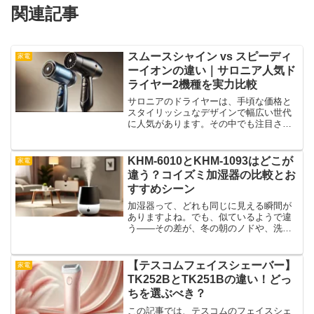
関連記事
スムースシャイン vs スピーディ
家電
ーイオンの違い｜サロニア人気ド
ライヤー2機種を実力比較
サロニアのドライヤーは、手頃な価格と
スタイリッシュなデザインで幅広い世代
に人気があります。その中でも注目され
ているのが、「スムースシャイン」と
「スピーディーイオン」。どちらも見た
目はよく似ていますが、実際に比べてみ
KHM-6010とKHM-1093はどこが
家電
ると風量・温度・重さ・使い...
違う？コイズミ加湿器の比較とお
すすめシーン
加湿器って、どれも同じに見える瞬間が
ありますよね。でも、似ているようで違
う——その差が、冬の朝のノドや、洗濯
物の乾き方、置き場所のストレスまで変
えてしまいます。今回は「KHM-6010」と
「KHM-1093」。型番だけ聞くと兄弟みた
【テスコムフェイスシェーバー】
家電
いな2台...
TK252BとTK251Bの違い！どっ
ちを選ぶべき？
この記事では、テスコムのフェイスシェ