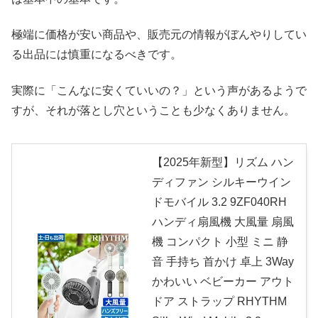
極端に価格が安い商品や、販売元の情報がぼんやりしてい
る出品には慎重になるべきです。
実際に「こんなに安くていいの？」という声があるようで
すが、それが落とし穴ということも少なくありません。
【2025年新型】リズム ハン
ディファン シルキーウイン
ドモバイル 3.2 9ZF040RH
ハンディ扇風機 大風量 扇風
機 コンパクト 小型 ミニ 静
音 手持ち 首かけ 卓上 3Way
かわいい ベビーカー アウト
ドア ストラップ RHYTHM