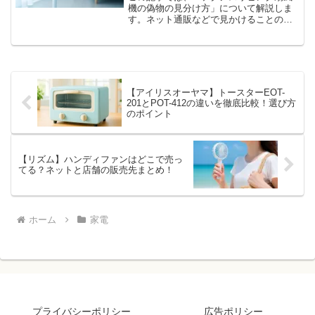
機の偽物の見分け方」について解説しま
す。ネット通販などで見かけることの多
い扇風機ですが、本物そっくりの偽物が
紛れ込んでいることもあるようです。そ
こで今回は、テクノスリビング扇風機に
注目し、パッと見ではわか...
【アイリスオーヤマ】トースターEOT-
201とPOT-412の違いを徹底比較！選び方
のポイント
【リズム】ハンディファンはどこで売っ
てる？ネットと店舗の販売先まとめ！
ホーム
家電
プライバシーポリシー
広告ポリシー