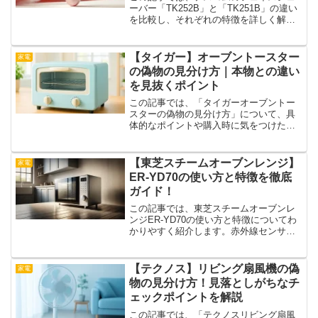
ーバー「TK252B」と「TK251B」の違い
を比較し、それぞれの特徴を詳しく解説
します。シェーバー選びで迷っている方
のために、用途や機能を整理し、最適な
一台を見つけるポイントを紹介します。
【タイガー】オーブントースター
家電
「顔のうぶ毛処...
の偽物の見分け方｜本物との違い
を見抜くポイント
この記事では、「タイガーオーブントー
スターの偽物の見分け方」について、具
体的なポイントや購入時に気をつけたい
注意点をわかりやすく紹介します。家電
製品の中でも人気の高いタイガーのオー
ブントースターですが、その知名度の高
【東芝スチームオーブンレンジ】
家電
さから模倣品が出回ること...
ER-YD70の使い方と特徴を徹底
ガイド！
この記事では、東芝スチームオーブンレ
ンジER-YD70の使い方と特徴についてわ
かりやすく紹介します。赤外線センサー
や角皿式スチームなど、気になる機能や
便利な使い方をまとめました。普段の食
事から時短メニューまで、毎日活躍する
【テクノス】リビング扇風機の偽
家電
このオーブンレンジ...
物の見分け方！見落としがちなチ
ェックポイントを解説
この記事では、「テクノスリビング扇風