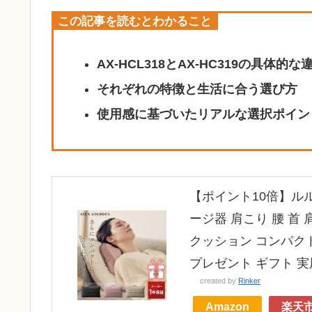
この記事を読むとわかること
AX-HCL318とAX-HC319の具体的な
それぞれの特徴と生活に合う選び方
使用感に基づいたリアルな選択ポイン
【ポイント10倍】ルルド
ージ器 肩こり 腰 首
クッション コンパクト
プレゼント ギフト 実用
created by
Rinker
Amazon
楽天