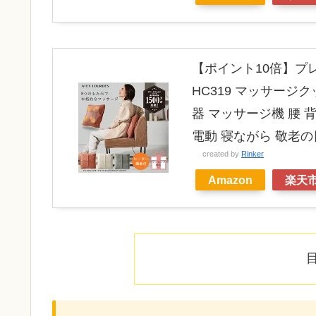
【ポイント10倍】プ
HC319 マッサージ
器 マッサージ機 腰 
電動 寝ながら 敬老の
created by
Rinker
Amazon
楽天