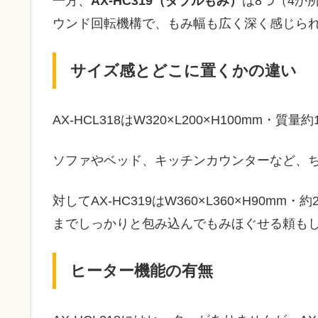
一方、
AX‑HC319（ダブルもみ）
は8つ（4か
ウンド回転機構で、もみ幅も広く深く感じら
サイズ感とどこに置くかの違い
AX‑HCL318はW320×L200×H100mm・質
ソファやベッド、キッチンカウンターなど、
対してAX‑HC319はW360×L360×H90m
までしっかりと包み込んでもみほぐせる頼も
ヒーター機能の有無