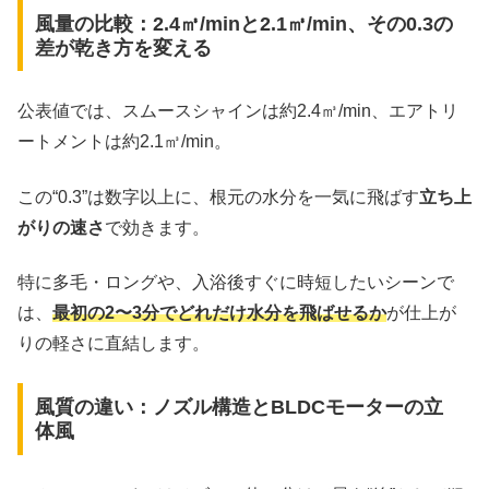
風量の比較：2.4㎥/minと2.1㎥/min、その0.3の
差が乾き方を変える
公表値では、スムースシャインは約2.4㎥/min、エアトリ
ートメントは約2.1㎥/min。
この“0.3”は数字以上に、根元の水分を一気に飛ばす
立ち上
がりの速さ
で効きます。
特に多毛・ロングや、入浴後すぐに時短したいシーンで
は、
最初の2〜3分でどれだけ水分を飛ばせるか
が仕上が
りの軽さに直結します。
風質の違い：ノズル構造とBLDCモーターの立
体風