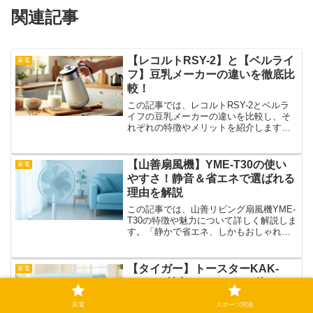
関連記事
【レコルトRSY-2】と【ベルライ
家電
フ】豆乳メーカーの違いを徹底比
較！
この記事では、レコルトRSY-2とベルラ
イフの豆乳メーカーの違いを比較し、そ
れぞれの特徴やメリットを紹介します。
豆乳を手軽に作りたいけれど、どちらを
選ぶべきか迷っている方に向けて、それ
ぞれの機能や使い勝手を詳しく解説しま
【山善扇風機】YME-T30の使い
家電
す。あなたにぴったり...
やすさ！静音＆省エネで選ばれる
理由を解説
この記事では、山善リビング扇風機YME-
T30の特徴や魅力について詳しく解説しま
す。「静かで省エネ、しかもおしゃれな
扇風機が欲しい」という声に応えるの
が、この押しボタン式のリビング扇風機
です。使いやすさ、デザイン、風量調整
【タイガー】トースターKAK-
家電
の細やかさなど、実...
H102の魅力！おしゃれで使いや
すい2枚焼き
家電
スポーツ関連