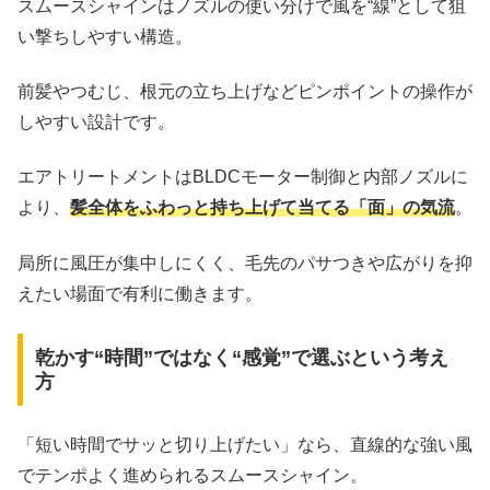
スムースシャインはノズルの使い分けで風を“線”として狙
い撃ちしやすい構造。
前髪やつむじ、根元の立ち上げなどピンポイントの操作が
しやすい設計です。
エアトリートメントはBLDCモーター制御と内部ノズルに
より、
髪全体をふわっと持ち上げて当てる「面」の気流
。
局所に風圧が集中しにくく、毛先のパサつきや広がりを抑
えたい場面で有利に働きます。
乾かす“時間”ではなく“感覚”で選ぶという考え
方
「短い時間でサッと切り上げたい」なら、直線的な強い風
でテンポよく進められるスムースシャイン。