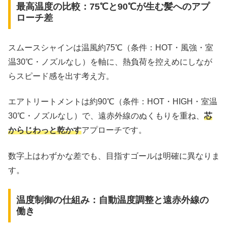
最高温度の比較：75℃と90℃が生む髪へのアプ
ローチ差
スムースシャインは温風約75℃（条件：HOT・風強・室
温30℃・ノズルなし）を軸に、熱負荷を控えめにしなが
らスピード感を出す考え方。
エアトリートメントは約90℃（条件：HOT・HIGH・室温
30℃・ノズルなし）で、遠赤外線のぬくもりを重ね、
芯
からじわっと乾かす
アプローチです。
数字上はわずかな差でも、目指すゴールは明確に異なりま
す。
温度制御の仕組み：自動温度調整と遠赤外線の
働き