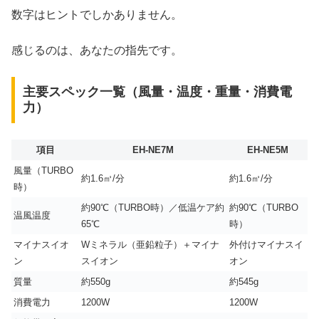
数字はヒントでしかありません。
感じるのは、あなたの指先です。
主要スペック一覧（風量・温度・重量・消費電
力）
項目
EH-NE7M
EH-NE5M
風量（TURBO
約1.6㎥/分
約1.6㎥/分
時）
約90℃（TURBO時）／低温ケア約
約90℃（TURBO
温風温度
65℃
時）
マイナスイオ
Wミネラル（亜鉛粒子）＋マイナ
外付けマイナスイ
ン
スイオン
オン
質量
約550g
約545g
消費電力
1200W
1200W