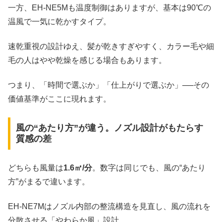
一方、EH-NE5Mも温度制御はありますが、基本は90℃の
温風で一気に乾かすタイプ。
速乾重視の設計ゆえ、髪が乾きすぎやすく、カラー毛や細
毛の人はやや乾燥を感じる場合もあります。
つまり、「時間で選ぶか」「仕上がりで選ぶか」──その
価値基準がここに現れます。
風の“あたり方”が違う。ノズル設計がもたらす
質感の差
どちらも風量は
1.6㎥/分
。数字は同じでも、風の“あたり
方”がまるで違います。
EH-NE7Mはノズル内部の整流構造を見直し、風の流れを
分散させる「やわらか風」設計。