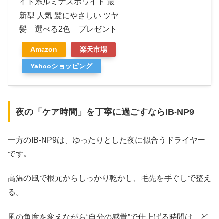
イト系ルミナスホワイト 最
新型 人気 髪にやさしい ツヤ
髪 選べる2色 プレゼント
Amazon
楽天市場
Yahooショッピング
夜の「ケア時間」を丁寧に過ごすならIB-NP9
一方のIB-NP9は、ゆったりとした夜に似合うドライヤー
です。
高温の風で根元からしっかり乾かし、毛先を手ぐしで整え
る。
風の角度を変えながら“自分の感覚”で仕上げる時間は、ど