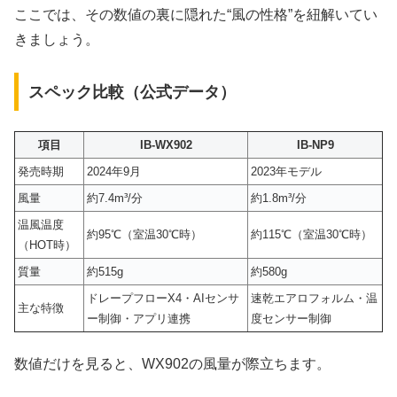
ここでは、その数値の裏に隠れた“風の性格”を紐解いてい
きましょう。
スペック比較（公式データ）
項目
IB-WX902
IB-NP9
発売時期
2024年9月
2023年モデル
風量
約7.4m³/分
約1.8m³/分
温風温度
約95℃（室温30℃時）
約115℃（室温30℃時）
（HOT時）
質量
約515g
約580g
ドレープフローX4・AIセンサ
速乾エアロフォルム・温
主な特徴
ー制御・アプリ連携
度センサー制御
数値だけを見ると、WX902の風量が際立ちます。