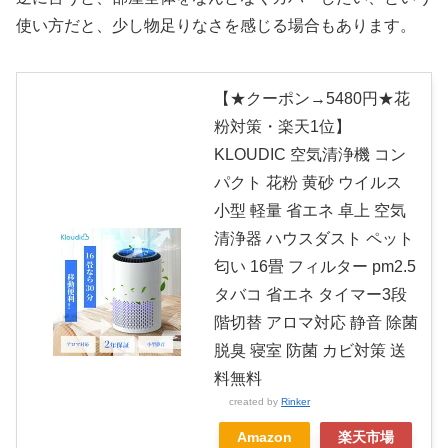
使い方だと、少し物足りなさを感じる場合もあります。
【★クーポン→5480円★花
粉対策・楽天1位】
KLOUDIC 空気清浄機 コン
パクト 花粉 黄砂 ウイルス
小型 軽量 省エネ 卓上 空気
清浄器 ハウスダスト ペット
匂い 16畳 フィルター pm2.5
タバコ 省エネ タイマー3段
階切替 アロマ対応 静音 除菌
脱臭 寝室 防菌 カビ対策 送
料無料
created by
Rinker
Amazon
楽天市場