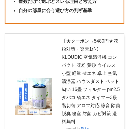
畳数だけで選ぶとズレる理由と考え方
自分の部屋に合う選び方の判断基準
【★クーポン→5480円★花
粉対策・楽天1位】
KLOUDIC 空気清浄機 コン
パクト 花粉 黄砂 ウイルス
小型 軽量 省エネ 卓上 空気
清浄器 ハウスダスト ペット
匂い 16畳 フィルター pm2.5
タバコ 省エネ タイマー3段
階切替 アロマ対応 静音 除菌
脱臭 寝室 防菌 カビ対策 送
料無料
created by
Rinker