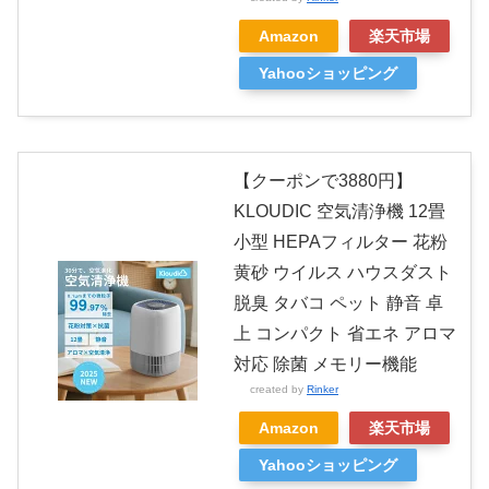
Amazon
楽天市場
Yahooショッピング
【クーポンで3880円】
KLOUDIC 空気清浄機 12畳
小型 HEPAフィルター 花粉
黄砂 ウイルス ハウスダスト
脱臭 タバコ ペット 静音 卓
上 コンパクト 省エネ アロマ
対応 除菌 メモリー機能
created by
Rinker
Amazon
楽天市場
Yahooショッピング