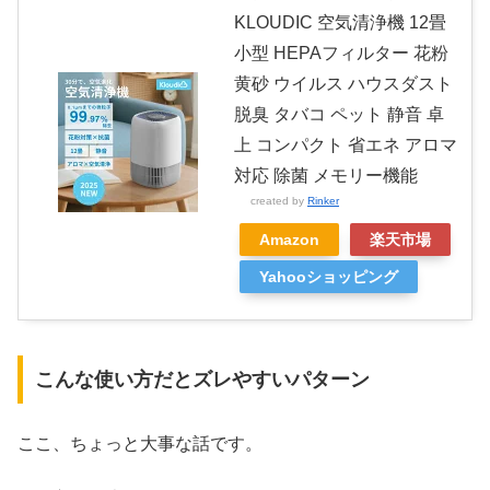
KLOUDIC 空気清浄機 12畳
小型 HEPAフィルター 花粉
黄砂 ウイルス ハウスダスト
脱臭 タバコ ペット 静音 卓
上 コンパクト 省エネ アロマ
対応 除菌 メモリー機能
created by
Rinker
Amazon
楽天市場
Yahooショッピング
こんな使い方だとズレやすいパターン
ここ、ちょっと大事な話です。