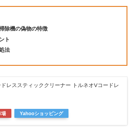
掃除機の偽物の特徴
ント
処法
W コードレススティッククリーナー トルネオVコードレ
市場
Yahooショッピング