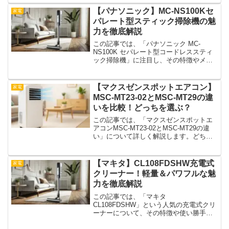
の幅やサイズ感、トーストが何枚焼ける
のか、シンプルな操作性など、購入前に
【パナソニック】MC-NS100Kセ
家電
気になるポイント...
パレート型スティック掃除機の魅
力を徹底解説
この記事では、「パナソニック MC-
NS100K セパレート型コードレススティ
ック掃除機」に注目し、その特徴やメリ
ット、気になるポイントについて詳しく
解説します。コードレスの利便性とパワ
フルな吸引力を兼ね備えたこのモデル
【マクスゼンスポットエアコン】
家電
は、日々の掃除をより...
MSC-MT23-02とMSC-MT29の違
いを比較！どっちを選ぶ？
この記事では、「マクスゼンスポットエ
アコンMSC-MT23-02とMSC-MT29の違
い」について詳しく解説します。どちら
も人気のポータブルエアコンですが、対
応畳数やパワー、サイズ感などに違いが
あります。生活スタイルや設置場所に合
【マキタ】CL108FDSHW充電式
家電
わせて選び...
クリーナー！軽量＆パワフルな魅
力を徹底解説
この記事では、「マキタ
CL108FDSHW」という人気の充電式クリ
ーナーについて、その特徴や使い勝手、
どのような方に最適なのかを詳しく解説