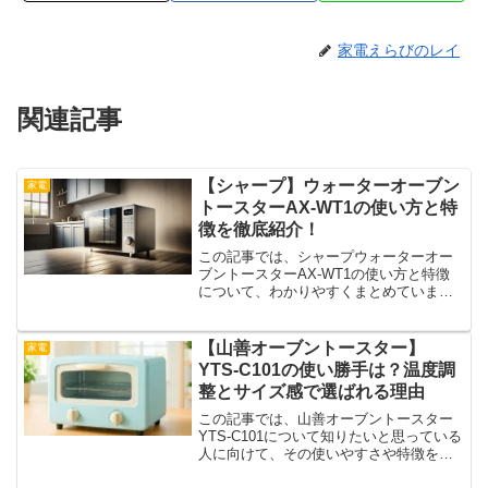
家電えらびのレイ
関連記事
【シャープ】ウォーターオーブン
家電
トースターAX-WT1の使い方と特
徴を徹底紹介！
この記事では、シャープウォーターオー
ブントースターAX-WT1の使い方と特徴
について、わかりやすくまとめていま
す。パンがもっと美味しくなるトースタ
ーがあるなら、それは気になりますよ
ね。水の力で中ふんわり外カリッと仕上
【山善オーブントースター】
家電
げるその秘密や、どんな調...
YTS-C101の使い勝手は？温度調
整とサイズ感で選ばれる理由
この記事では、山善オーブントースター
YTS-C101について知りたいと思っている
人に向けて、その使いやすさや特徴をわ
かりやすく紹介します。特に、温度調整