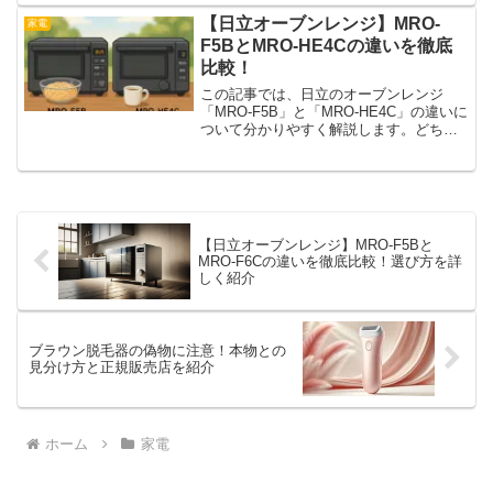
します。軽量でコードレス、さらに高い
吸引力が特徴のこの掃除機は、手軽さと
【日立オーブンレンジ】MRO-
家電
性能を両立した一台として注目...
F5BとMRO-HE4Cの違いを徹底
比較！
この記事では、日立のオーブンレンジ
「MRO-F5B」と「MRO-HE4C」の違いに
ついて分かりやすく解説します。どちら
も22Lサイズのフラット庫内を採用し、コ
ンパクトで一人暮らしにもぴったりのモ
デルとして人気ですが、実は細かな機能
や操作性に...
【日立オーブンレンジ】MRO-F5Bと
MRO-F6Cの違いを徹底比較！選び方を詳
しく紹介
ブラウン脱毛器の偽物に注意！本物との
見分け方と正規販売店を紹介
ホーム
家電