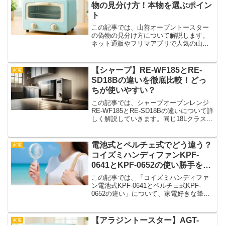
ぴったりな...
物の見分け方！本物を選ぶポイン
ト
この記事では、山善オーブントースター
の偽物の見分け方について解説します。
ネット通販やフリマアプリで人気の山善
製品ですが、思わぬ偽物や類似品を手に
してしまうケースもあるようです。ここ
では、本物と偽物を見極めるためのチェ
【シャープ】RE-WF185とRE-
家電
ックポイントや、購入時に...
SD18Bの違いを徹底比較！どっ
ちが使いやすい？
この記事では、シャープオーブンレンジ
RE-WF185とRE-SD18Bの違いについて詳
しく解説していきます。同じ18Lクラスで
も、それぞれのモデルには独自の特徴や
魅力があります。操作性やオートメニュ
ー、デザインの違いなど、比較すると選
電池式とペルチェ式でどう違う？
家電
びやす...
コイズミハンディファンKPF-
0641とKPF-0652の使い勝手を徹
底比較！
この記事では、「コイズミハンディファ
ン電池式KPF-0641とペルチェ式KPF-
0652の違い」について、家電好きな筆者
が感想を交えつつ、楽しく比較していき
ます。夏の外出時に持ち歩きたい小型フ
ァン、でも種類が多くてどれを選べばい
【アラジントースター】AGT-
家電