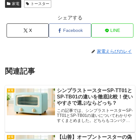
家電
トースター
シェアする
X
Facebook
LINE
家電えらびのレイ
関連記事
シンプラストースターSP-TT01と
家電
SP-TB01の違いを徹底比較！使い
やすさで選ぶならどっち？
この記事では、シンプラストースターSP-
TT01とSP-TB01の違いについてわかりや
すくまとめました。どちらもコンパクト
で使いやすいと人気ですが、それぞれに
ちょっとした個性があるんです。気にな
るポイントをサクッと比較して、自分に
【山善】オーブントースターの偽
家電