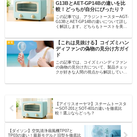
いのか迷いが...
G13BとAET-GP14Bの違いを比
較！どっちが自分にぴったり？
この記事では、アラジントースターAGT-
G13BとAET-GP14Bの違いについて詳し
く解説します。どちらもトーストを美味
しく焼ける名品ですが、機能性や使い方
にかなりの差があるのをご存じですか？
今回はそれぞれの違いをしっかりと比べ
【これは見抜ける】コイズミハン
家電
た上で、ど...
ディファンの偽物の見分け方ガイ
ド
この記事では、コイズミハンディファン
の偽物の見分け方について、製品チェッ
クが好きな人間の視点から解説していき
ます。見た目が似ているだけに、気づか
ずに手に取ってしまいそうな製品も出回
っています。そんな中で「これは本物か
な？」と疑問を持った時に...
【アイリスオーヤマ】スチームトースタ
ーSOT-201とSOT-401の違いを徹底比
較！選ぶならどっち？
【ダイソン】空気清浄扇風機TP07と
TP03の違い！最新モデルと旧型を徹底比