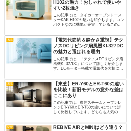
H102の魅力！おしゃれで使いや
すい2枚焼き
この記事では、タイガーオーブントース
ターKAK-H102の魅力を紹介します。コン
パクトなのに機能が充実しているこのト
ースターは、キッチンの限られたスペー
スにもぴったり。毎日のトーストがもっ
と楽しく、もっと手軽になるポイントを
【電気代節約＆静かさ重視】テク
家電
ぎゅっと詰め込ん...
ノスDCリビング扇風機KI-327DC
の魅力と選ばれる理由
この記事では、「テクノスDCリビング扇
風機KI-327DC」について詳しく紹介しま
す。DCモーター搭載で電気代を大幅に抑
えながら、やわらかく心地よい風を届け
てくれるこのモデルは、静音性や多機能
性にも優れています。収納式リモコンや
【東芝】ER-Y60とER-T60の違い
家電
スリムなデザ...
を比較！新旧モデルの意外な差は
ここにあり
この記事では、東芝スチームオーブンレ
ンジER-Y60とER-T60の違いについて詳
しく比較しています。どちらも人気の石
窯オーブンシリーズの一員ですが、使い
勝手や搭載機能に微妙な違いがあるのを
ご存じでしょうか？新旧モデルを見比べ
REBIVE AIRとMINIはどう違う？
家電
て、自分に合っ...