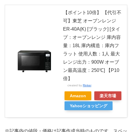
【ポイント10倍】 【代引不
可】東芝 オーブンレンジ
ER-40A(K) [ブラック] [タイ
プ：オーブンレンジ 庫内容
量：18L 庫内構造：庫内フ
ラット 使用人数：1人 最大
レンジ出力：900W オーブ
ン最高温度：250℃] 【P10
倍】
created by
Rinker
Amazon
楽天市場
Yahooショッピング
※記事内の値段・価格は記事作成当時のものです。
スペッ