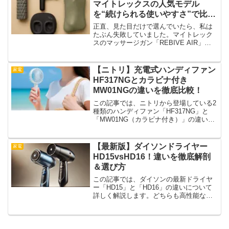
マイトレックスの人気モデル
を“続けられる使いやすさ”で比べ
る
正直、見た目だけで選んでいたら、私は
たぶん失敗していました。マイトレック
スのマッサージガン「REBIVE AIR」と
「REBIVE MINI」。どちらもコンパクト
でスタイリッシュ、なのにしっかりパワ
フル。そのうえレビュー評価も高くて、
【ニトリ】充電式ハンディファン
家電
人気ラ...
HF317NGとカラビナ付き
MW01NGの違いを徹底比較！
この記事では、ニトリから登場している2
種類のハンディファン「HF317NG」と
「MW01NG（カラビナ付き）」の違いに
ついて紹介します。どちらも夏の外出時
やデスクまわりで活躍するアイテムです
が、見た目や機能に明確な違いがありま
【最新版】ダイソンドライヤー
家電
す。特徴や使用...
HD15vsHD16！違いを徹底解剖
＆選び方
この記事では、ダイソンの最新ドライヤ
ー「HD15」と「HD16」の違いについて
詳しく解説します。どちらも高性能なヘ
アドライヤーですが、搭載されている機
能やデザイン、価格に違いがあります。
この記事を読めば、自分にぴったりのモ
デルを選ぶ参考にな...