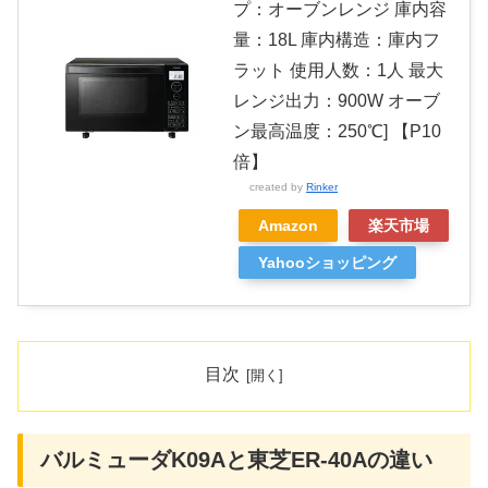
プ：オーブンレンジ 庫内容
量：18L 庫内構造：庫内フ
ラット 使用人数：1人 最大
レンジ出力：900W オーブ
ン最高温度：250℃] 【P10
倍】
created by
Rinker
Amazon
楽天市場
Yahooショッピング
目次
バルミューダK09Aと東芝ER-40Aの違い