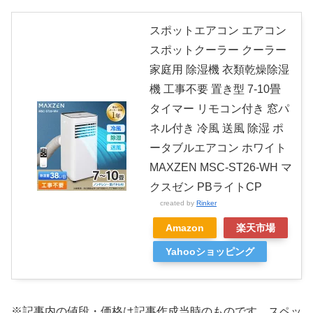
スポットエアコン エアコン
スポットクーラー クーラー
家庭用 除湿機 衣類乾燥除湿
機 工事不要 置き型 7-10畳
タイマー リモコン付き 窓パ
ネル付き 冷風 送風 除湿 ポ
ータブルエアコン ホワイト
MAXZEN MSC-ST26-WH マ
クスゼン PBライトCP
created by
Rinker
Amazon
楽天市場
Yahooショッピング
※記事内の値段・価格は記事作成当時のものです。
スペッ