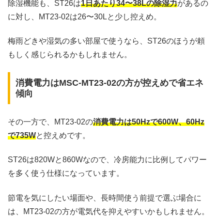
除湿機能も、ST26は
1日あたり34〜38Lの除湿力
があるの
に対し、MT23-02は26〜30Lと少し控えめ。
梅雨どきや湿気の多い部屋で使うなら、ST26のほうが頼
もしく感じられるかもしれません。
消費電力はMSC-MT23-02の方が控えめで省エネ
傾向
その一方で、MT23-02の
消費電力は50Hzで600W、60Hz
で735W
と控えめです。
ST26は820Wと860Wなので、冷房能力に比例してパワー
を多く使う仕様になっています。
節電を気にしたい場面や、長時間使う前提で選ぶ場合に
は、MT23-02の方が電気代を抑えやすいかもしれません。