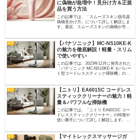
に偽物が急増中！見分け方＆正規
品を買う方法
この記事では、「スムーズスキン脱毛器
偽物見分け方」について詳しく解説しま
す。最近、スムーズスキンの偽物が市場
に出回っており、見た目が本物とそっく
りなものも増えています。価格の安さに
惹かれて購入したら、効果がなかったと
【パナソニック】MC-NS10KE-K
家電
いうケースもあるようです...
の魅力を徹底解説！軽量・スリム
で使いやすい
この記事では、2023年12月に発売された
「パナソニック MC-NS10KE-K セパレー
ト型コードレススティック掃除機」の魅
力について徹底解説します。環境にも優
しく、使いやすさを追求したこのモデル
は、日常の掃除を快適に変えるための革
【ニトリ】EA601SC コードレス
家電
新的な...
スティッククリーナーの魅力！軽
量＆パワフルな掃除機
この記事では、「ニトリ EA601SC コー
ドレススティッククリーナー」の特徴や
使い勝手について詳しく解説します。コ
ードレスで使いやすく、スリムなデザイ
ンながらしっかりパワーもあるこの掃除
機。実際にどんな魅力があるのか、詳し
【マイトレックスマッサージガ
家電
く見ていきましょ...