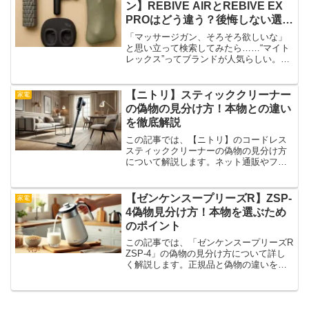
ン】REBIVE AIRとREBIVE EX
PROはどう違う？後悔しない選び
方のポイント
「マッサージガン、そろそろ欲しいな」
と思い立って検索してみたら……“マイト
レックス”ってブランドが人気らしい。で
も、REBIVE AIRとREBIVE EX PROって
何が違うの？私自身、最初は「見た目も
似てるし、重さと値段くらいの差でし
【ニトリ】スティッククリーナー
家電
ょ...
の偽物の見分け方！本物との違い
を徹底解説
この記事では、【ニトリ】のコードレス
スティッククリーナーの偽物の見分け方
について解説します。ネット通販やフリ
マアプリでお得な価格を見つけても、そ
れが本物とは限りません。見た目が似て
いる偽物も出回っているからです。後悔
【ゼンケンスープリーズR】ZSP-
家電
しない買い物をするために...
4偽物見分け方！本物を選ぶため
のポイント
この記事では、「ゼンケンスープリーズR
ZSP-4」の偽物の見分け方について詳し
く解説します。正規品と偽物の違いを知
ることで、納得のいく買い物ができるは
ずです。偽物を避けるために押さえてお
くべきポイントを、具体的に紹介しま
す。この記事を読む...